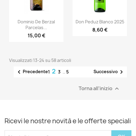
Anteprima
Anteprima


Dominio De Berzal
Don Peduz Blanco 2025
Parcelas...
8,60 €
15,00 €
Visualizzati 13-24 su 58 articoli
2


Precedente
Successivo
1
3
…
5
Torna all'inizio

Ricevi le nostre novità e le offerte speciali