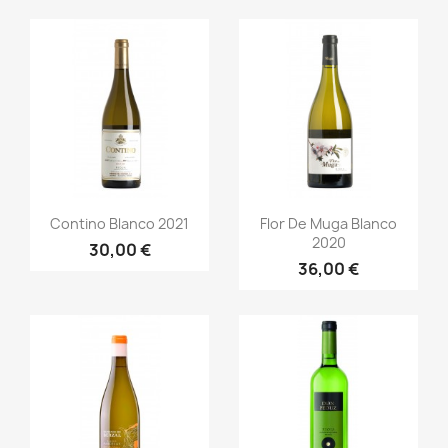
Anteprima
Anteprima


Contino Blanco 2021
Flor De Muga Blanco
2020
30,00 €
36,00 €