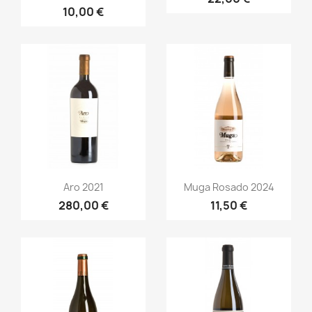
10,00 €
Anteprima
Anteprima


Aro 2021
Muga Rosado 2024
280,00 €
11,50 €