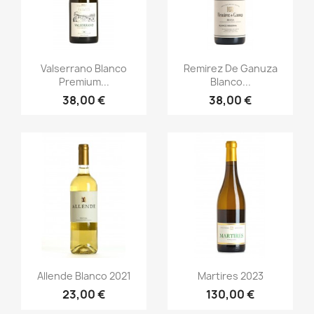
Anteprima
Anteprima


Valserrano Blanco
Remirez De Ganuza
Premium...
Blanco...
38,00 €
38,00 €
Anteprima
Anteprima


Allende Blanco 2021
Martires 2023
23,00 €
130,00 €