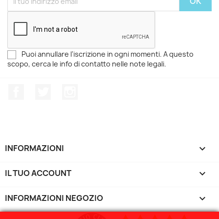
Puoi annullare l'iscrizione in ogni momenti. A questo
scopo, cerca le info di contatto nelle note legali.
Facebook
Twitter
Instagram
INFORMAZIONI

IL TUO ACCOUNT

INFORMAZIONI NEGOZIO
keyboard_arrow_down