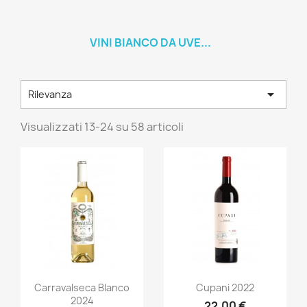
VINI BIANCO DA UVE...

Rilevanza
Visualizzati 13-24 su 58 articoli
Anteprima
Anteprima


Carravalseca Blanco
Cupani 2022
2024
22,00 €