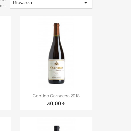

Rilevanza
er:
Anteprima

Contino Garnacha 2018
30,00 €