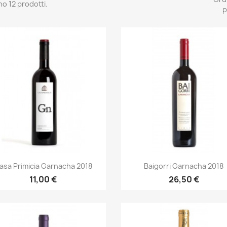
no 12 prodotti.
p
Anteprima
Anteprima


asa Primicia Garnacha 2018
Baigorri Garnacha 2018
11,00 €
26,50 €