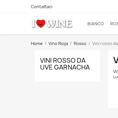
Contattaci
BIANCO
RO
Home
Vino Rioja
Rosso
Vini rosso d
VINI ROSSO DA
UVE GARNACHA
Vi
Lu