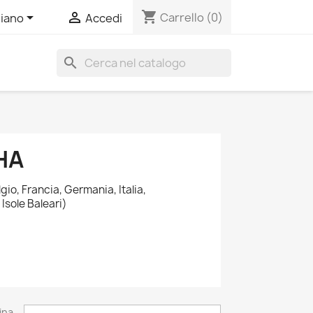
shopping_cart


Carrello
(0)
liano
Accedi
search
HA
io, Francia, Germania, Italia,
sole Baleari)
ina