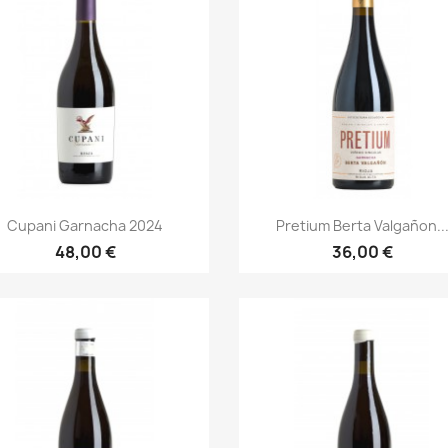
Anteprima
Anteprima


Cupani Garnacha 2024
Pretium Berta Valgañon..
48,00 €
36,00 €