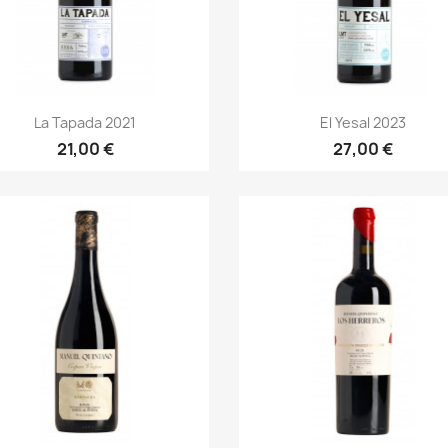
Anteprima
Anteprima


La Tapada 2021
El Yesal 2023
21,00 €
27,00 €