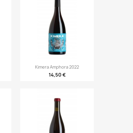
Anteprima

.
Kimera Amphora 2022
14,50 €