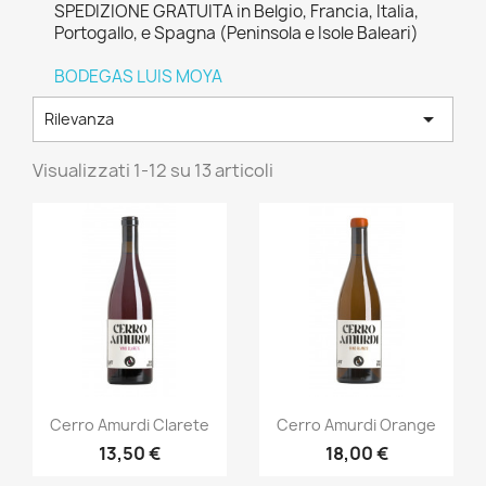
SPEDIZIONE GRATUITA in Belgio, Francia, Italia,
Portogallo, e Spagna (Peninsola e Isole Baleari)
BODEGAS LUIS MOYA

Rilevanza
Visualizzati 1-12 su 13 articoli
Anteprima
Anteprima


Cerro Amurdi Clarete
Cerro Amurdi Orange
13,50 €
18,00 €