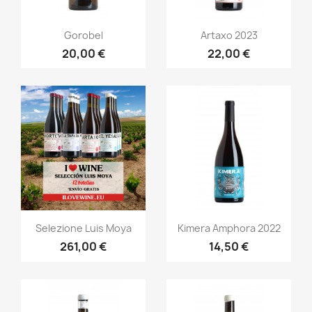
Anteprima
Anteprima


Gorobel
Artaxo 2023
20,00 €
22,00 €
Anteprima
Anteprima


Selezione Luis Moya
Kimera Amphora 2022
261,00 €
14,50 €