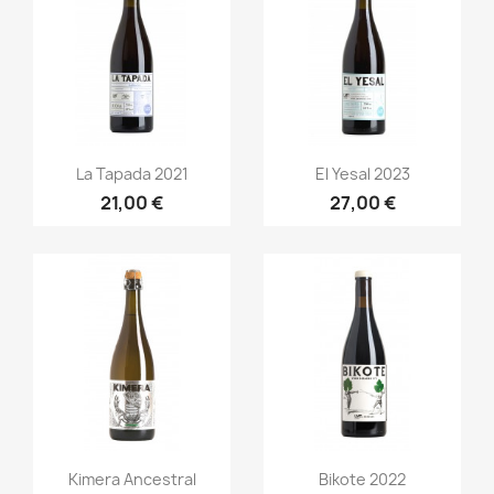
Anteprima
Anteprima


La Tapada 2021
El Yesal 2023
21,00 €
27,00 €
Anteprima
Anteprima


Kimera Ancestral
Bikote 2022