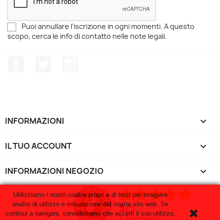
Puoi annullare l'iscrizione in ogni momenti. A questo
scopo, cerca le info di contatto nelle note legali.
Facebook
Twitter
Instagram
INFORMAZIONI

IL TUO ACCOUNT

INFORMAZIONI NEGOZIO
keyboard_arrow_down
Utilizziamo i nostri cookie propri e di terzi per eseguire
analisi di utilizzo e misurazione del nostro sito web. Se
5
/
5
continui a navigare, consideriamo che accetti il suo utilizzo.
9
recensioni