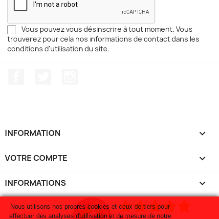
Vous pouvez vous désinscrire à tout moment. Vous
trouverez pour cela nos informations de contact dans les
conditions d'utilisation du site.
Facebook
Twitter
Instagram
INFORMATION

VOTRE COMPTE

INFORMATIONS
keyboard_arrow_down
Nous utilisons nos propres cookies et ceux de tiers pour
effectuer des analyses d'utilisation et de mesure de notre