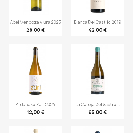
Aperçu rapide
Aperçu rapide


Abel Mendoza Viura 2025
Blanca Del Castillo 2019
28,00 €
42,00 €
Aperçu rapide
Aperçu rapide


Ardaneko Zuri 2024
La Calleja Del Sastre...
12,00 €
65,00 €