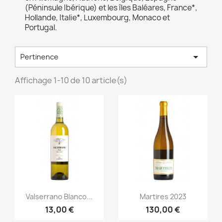
(Péninsule Ibérique) et les îles Baléares, France*,
Hollande, Italie*, Luxembourg, Monaco et
Portugal.

Pertinence
Affichage 1-10 de 10 article(s)
Aperçu rapide
Aperçu rapide


Valserrano Blanco...
Martires 2023
13,00 €
130,00 €