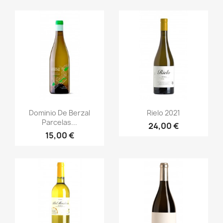
Aperçu rapide
Aperçu rapide


Dominio De Berzal
Rielo 2021
Parcelas...
24,00 €
15,00 €