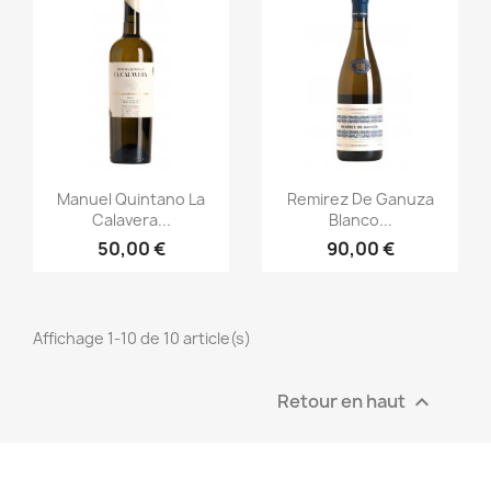
Aperçu rapide
Aperçu rapide


Manuel Quintano La
Remirez De Ganuza
Calavera...
Blanco...
50,00 €
90,00 €
Affichage 1-10 de 10 article(s)
Retour en haut
