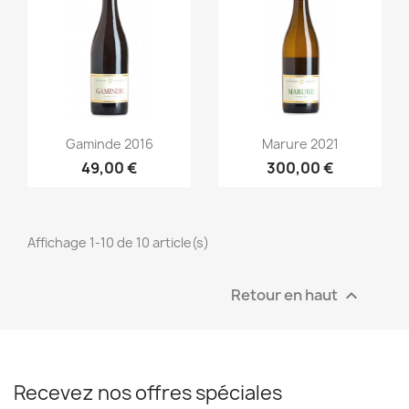
Aperçu rapide
Aperçu rapide


Gaminde 2016
Marure 2021
49,00 €
300,00 €
Affichage 1-10 de 10 article(s)
Retour en haut

Recevez nos offres spéciales