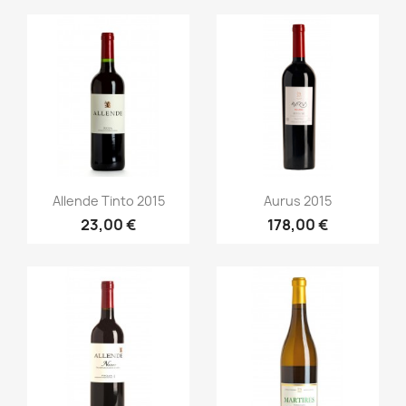
Aperçu rapide
Aperçu rapide


Allende Tinto 2015
Aurus 2015
23,00 €
178,00 €