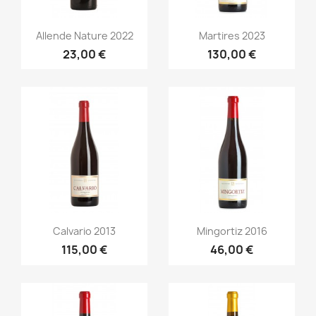
Aperçu rapide
Aperçu rapide


Allende Nature 2022
Martires 2023
23,00 €
130,00 €
Aperçu rapide
Aperçu rapide


Calvario 2013
Mingortiz 2016
115,00 €
46,00 €