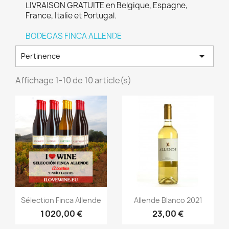
LIVRAISON GRATUITE en Belgique, Espagne,
France, Italie et Portugal.
BODEGAS FINCA ALLENDE

Pertinence
Affichage 1-10 de 10 article(s)
Aperçu rapide
Aperçu rapide


Sélection Finca Allende
Allende Blanco 2021
1 020,00 €
23,00 €