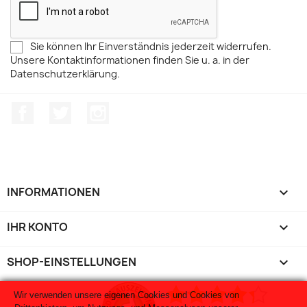
Sie können Ihr Einverständnis jederzeit widerrufen.
Unsere Kontaktinformationen finden Sie u. a. in der
Datenschutzerklärung.
Facebook
Twitter
Instagram
INFORMATIONEN

IHR KONTO

SHOP-EINSTELLUNGEN
keyboard_arrow_down
Wir verwenden unsere eigenen Cookies und Cookies von