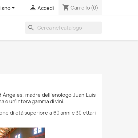
shopping_cart


Carrello
(0)
liano
Accedi
search
d Ángeles, madre dell'enologo Juan Luis
a e un'intera gamma di vini.
ne di età superiore a 60 anni e 30 ettari