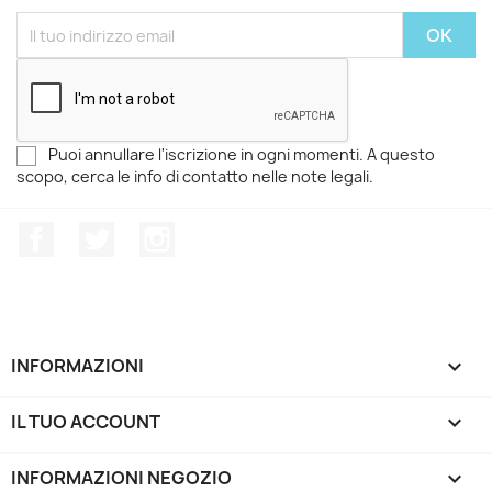
Puoi annullare l'iscrizione in ogni momenti. A questo
scopo, cerca le info di contatto nelle note legali.
Facebook
Twitter
Instagram
INFORMAZIONI

IL TUO ACCOUNT

INFORMAZIONI NEGOZIO
keyboard_arrow_down