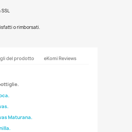
a SSL
sfatti o rimborsati.
gli del prodotto
eKomi Reviews
bottiglie.
oca.
vas.
avas Maturana.
illa.