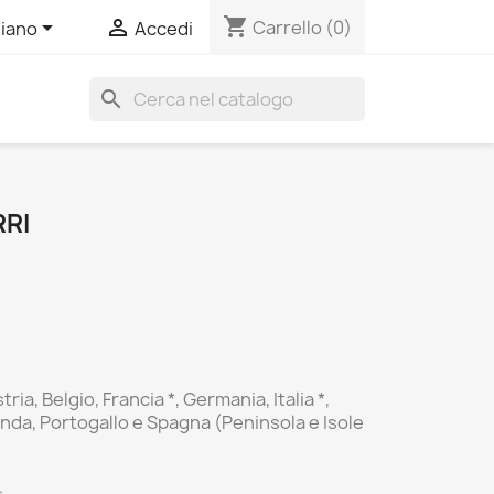
shopping_cart


Carrello
(0)
liano
Accedi
search
RRI
tria, Belgio, Francia *, Germania, Italia *,
da, Portogallo e Spagna (Peninsola e Isole
.