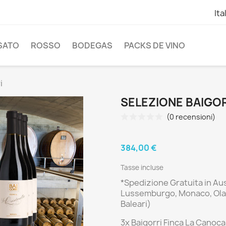
Ita
SATO
ROSSO
BODEGAS
PACKS DE VINO
i
SELEZIONE BAIGO
(0 recensioni)
384,00 €
Tasse incluse
*Spedizione Gratuita
in Aus
Lussemburgo, Monaco, Olan
Baleari)
3x Baigorri Finca La Canoca