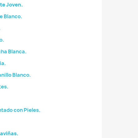
te Joven.
e Blanco.
.
o.
ha Blanca.
ia.
illo Blanco.
tes.
tado con Pieles.
aviñas.