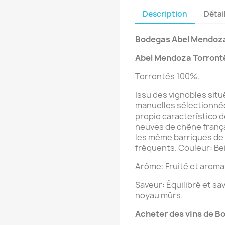
Description
Détai
Bodegas Abel Mendoz
Abel Mendoza
Torront
Torrontés 100%.
Issu des vignobles sit
manuelles sélectionnée
propio característico 
neuves de chêne françai
les même barriques de
fréquents.
Couleur: Bei
Arôme: Fruité et aroma
Saveur: Équilibré et sa
noyau mûrs.
Acheter des vins de B