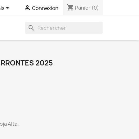
shopping_cart


Panier
(0)
is
Connexion
search
ORRONTES 2025
oja Alta.