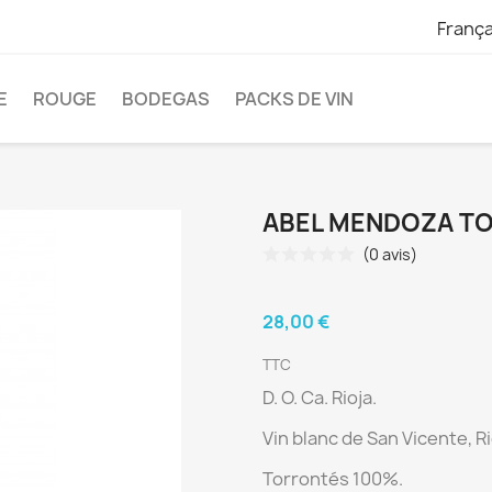
França
E
ROUGE
BODEGAS
PACKS DE VIN
ABEL MENDOZA T
(0 avis)
28,00 €
TTC
D. O. Ca. Rioja.
Vin blanc de
San Vicente, Ri
Torrontés 100%.