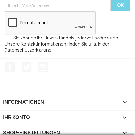
Sie können Ihr Einverständnis jederzeit widerrufen.
Unsere Kontaktinformationen finden Sie u. a. in der
Datenschutzerklärung.
Facebook
Twitter
Instagram
INFORMATIONEN

IHR KONTO

SHOP-EINSTELLUNGEN
keyboard_arrow_down