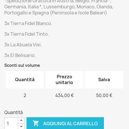
*Spedizione Gratuita
in Austria, Belgio, Francia *,
Germania, Italia *, Lussemburgo, Monaco, Olanda,
Portogallo e Spagna (Peninsola e Isole Baleari)
3x Tierra Fidel Blanco.
3x Tierra Fidel Tinto.
3x La Abuela Visi.
3x El Belisario.
Sconti sul volume
Prezzo
Quantità
Salva
unitario
2
434,00 €
50,00 €
Quantità

AGGIUNGI AL CARRELLO