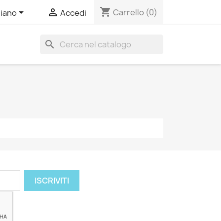
shopping_cart


Carrello
(0)
liano
Accedi
search