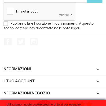
Puoi annullare l'iscrizione in ogni momenti. A questo
scopo, cerca le info di contatto nelle note legali.
Facebook
Twitter
Instagram
INFORMAZIONI

IL TUO ACCOUNT

INFORMAZIONI NEGOZIO
keyboard_arrow_down
Utilizziamo i nostri cookie propri e di terzi per eseguire