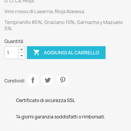
D. O. Ca. Rioja.
Vino rosso di Laserna, Rioja Alavesa.
T
empranillo 85%, Graciano 10%, Garnacha y Mazuelo
5%
.
Quantità

AGGIUNGI AL CARRELLO
Condividi
Certificato di sicurezza SSL
14 giorni garanzia soddisfatti o rimborsati.