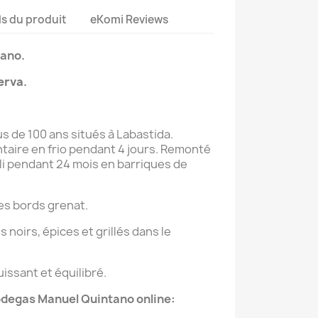
ls du produit
eKomi Reviews
ano.
erva
.
us de 100 ans situés à Labastida.
aire en frio pendant 4 jours. Remonté
lli pendant 24 mois en barriques de
es bords grenat.
 noirs, épices et grillés dans le
uissant et équilibré.
Bodegas
Manuel Quintano
online: