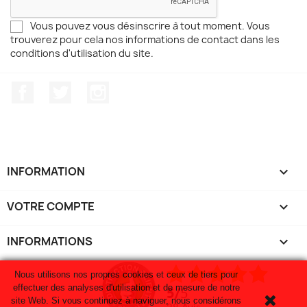
Vous pouvez vous désinscrire à tout moment. Vous
trouverez pour cela nos informations de contact dans les
conditions d'utilisation du site.
Facebook
Twitter
Instagram
INFORMATION

VOTRE COMPTE

INFORMATIONS
keyboard_arrow_down
Nous utilisons nos propres cookies et ceux de tiers pour
effectuer des analyses d'utilisation et de mesure de notre
5
/
5
site Web. Si vous continuez à naviguer, nous considérons
28
avis