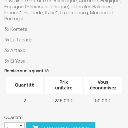
*Livraison Gratuite
en Allemagne, Autriche, Belgique,
Espagne (Péninsule Ibérique) et les îles Baléares,
France*, Hollande, Italie*, Luxembourg, Monaco et
Portugal.
3x Korteta.
3x La Tapada.
3x Artaxo.
3x El Yesal.
Remise sur la quantité
Prix
Vous
Quantité
unitaire
économisez
2
236,00 €
50,00 €
Quantité