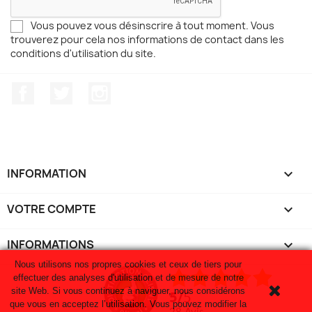
Vous pouvez vous désinscrire à tout moment. Vous
trouverez pour cela nos informations de contact dans les
conditions d'utilisation du site.
Facebook
Twitter
Instagram
INFORMATION

VOTRE COMPTE

INFORMATIONS
keyboard_arrow_down
Nous utilisons nos propres cookies et ceux de tiers pour
effectuer des analyses d'utilisation et de mesure de notre
site Web. Si vous continuez à naviguer, nous considérons
5
/
5
que vous en acceptez l’utilisation. Vous pouvez modifier la
28
avis