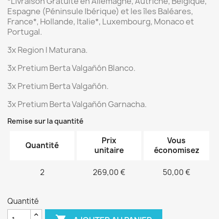
*Livraison Gratuite
en Allemagne, Autriche, Belgique,
Espagne (Péninsule Ibérique) et les îles Baléares,
France*, Hollande, Italie*, Luxembourg, Monaco et
Portugal.
3x Region I Maturana.
3x Pretium
Berta Valgañón
Blanco.
3x Pretium
Berta Valgañón
.
3x Pretium
Berta Valgañón
Garnacha.
Remise sur la quantité
Prix
Vous
Quantité
unitaire
économisez
2
269,00 €
50,00 €
Quantité