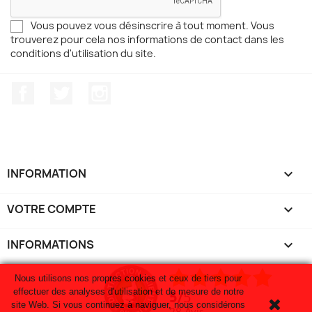
Vous pouvez vous désinscrire à tout moment. Vous
trouverez pour cela nos informations de contact dans les
conditions d'utilisation du site.
Facebook
Twitter
Instagram
INFORMATION

VOTRE COMPTE

INFORMATIONS
keyboard_arrow_down
Nous utilisons nos propres cookies et ceux de tiers pour
effectuer des analyses d'utilisation et de mesure de notre
5
/
5
site Web. Si vous continuez à naviguer, nous considérons
28
avis