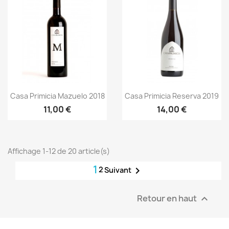
Aperçu rapide
Aperçu rapide


Casa Primicia Mazuelo 2018
Casa Primicia Reserva 2019
11,00 €
14,00 €
Affichage 1-12 de 20 article(s)
1
2

Suivant
Retour en haut
