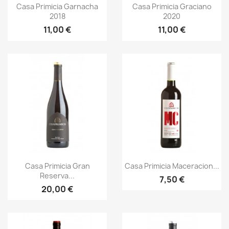
Aperçu rapide
Aperçu rapide


Casa Primicia Garnacha
Casa Primicia Graciano
2018
2020
11,00 €
11,00 €
Aperçu rapide
Aperçu rapide


Casa Primicia Gran
Casa Primicia Maceracion...
Reserva...
7,50 €
20,00 €