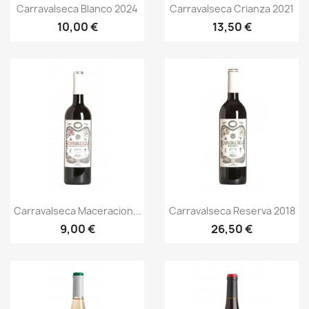
Aperçu rapide
Aperçu rapide


Carravalseca Blanco 2024
Carravalseca Crianza 2021
10,00 €
13,50 €
Aperçu rapide
Aperçu rapide


Carravalseca Maceracion...
Carravalseca Reserva 2018
9,00 €
26,50 €