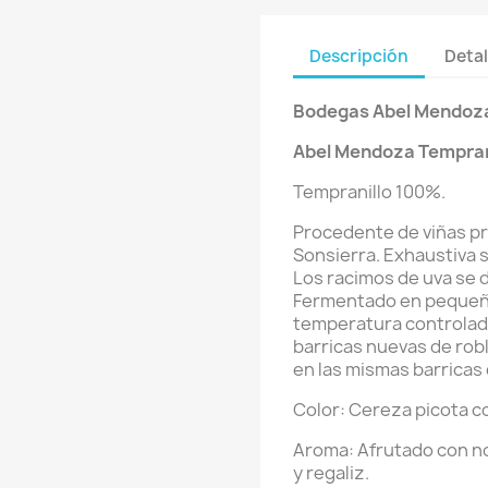
Descripción
Detal
Bodegas Abel Mendoz
Abel Mendoza
Tempran
Tempranillo 100%.
Procedente de viñas pr
Sonsierra. Exhaustiva 
Los racimos de uva se
Fermentado en pequeño 
temperatura controlad
barricas nuevas de rob
en las mismas barricas 
Color: Cereza picota c
Aroma: Afrutado con n
y regaliz.