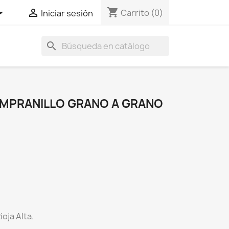
shopping_cart


Carrito
(0)
Iniciar sesión
search
MPRANILLO GRANO A GRANO
ioja Alta.