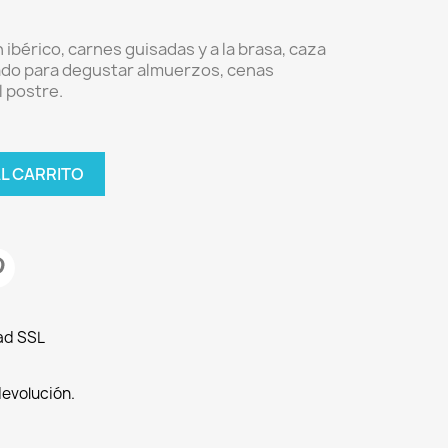
ibérico, carnes guisadas y a la brasa, caza
ado para degustar almuerzos, cenas
 postre.
AL CARRITO
ad SSL
devolución.