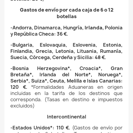
Gastos de envío por cada caja de 6 o 12
botellas
-Andorra, Dinamarca
,
Hungría,
Irlanda,
Polonia
y República Checa: 36 €.
-Bulgaria, Eslovaquia, Eslovenia, Estonia,
Finlandia, Grecia, Letonia, Lituania, Rumanía,
Suecia,
Córcega, Cerdeña y Sicilia
: 48 €.
-Bosnia Herzegovina*, Croacia*,
Gran
Bretaña*,
Irlanda del Norte*,
Noruega*,
Serbia*, Suiza*, Ceuta, Melilla e Islas Canarias:
120 €.
*Formalidades Aduaneras en origen
incluidas en la tarifa de los destinos que
corresponda. (Tasas en destino e impuestos
excluidos)
Intercontinental
-Estados Unidos*: 110 €.
(
Gastos de envío
por