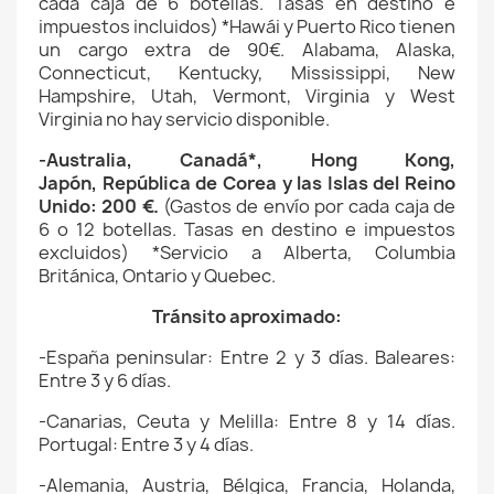
cada caja de 6 botellas. Tasas en destino e
impuestos incluidos)
*Hawái y Puerto Rico tienen
un cargo extra de 90€.
Alabama, Alaska,
Connecticut, Kentucky, Mississippi, New
Hampshire, Utah, Vermont, Virginia y West
Virginia no hay servicio disponible.
-Australia, Canadá*,
Hong Kong,
Japón,
República de Corea
y las Islas del Reino
Unido
: 200 €.
(
Gastos de envío
por cada caja de
6 o 12 botellas. Tasas en destino e impuestos
excluidos)
*Servicio a Alberta, Columbia
Británica, Ontario y Quebec.
Tránsito aproximado:
-España peninsular: Entre 2 y 3 días. Baleares:
Entre 3 y 6 días.
-Canarias, Ceuta y Melilla: Entre 8 y 14 días.
Portugal: Entre 3 y 4 días.
-Alemania, Austria, Bélgica, Francia, Holanda,