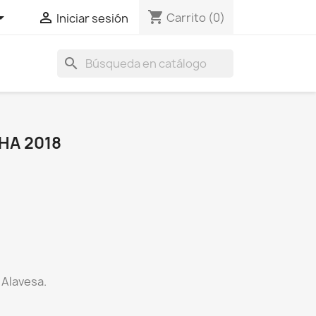
shopping_cart


Carrito
(0)
Iniciar sesión
search
HA 2018
 Alavesa.