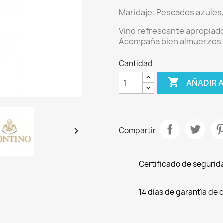
Maridaje:
Pescados azules,
Vino refrescante apropiado
Acompaña bien almuerzos 
Cantidad

AÑADIR 

Compartir
Certificado de segurid
14 días de garantía de 