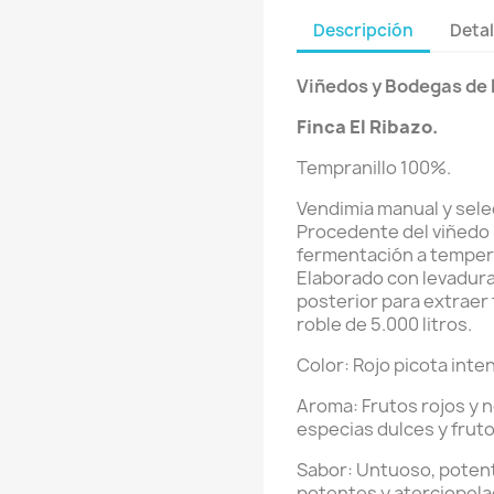
Descripción
Detal
Viñedos y Bodegas de 
Finca El Ribazo.
Tempranillo 100%.
Vendimia manual y sele
Procedente del viñedo "
fermentación a tempera
Elaborado con levadur
posterior para extraer 
roble de 5.000 litros.
Color: Rojo picota inte
Aroma: Frutos rojos y 
especias dulces y frut
Sabor: Untuoso, potent
potentes y aterciopela