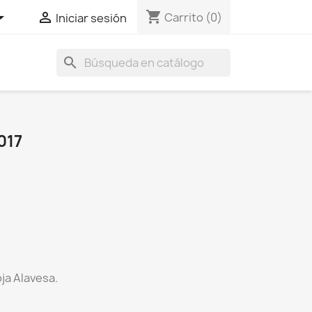
shopping_cart


Carrito
(0)
Iniciar sesión
search
017
oja Alavesa.