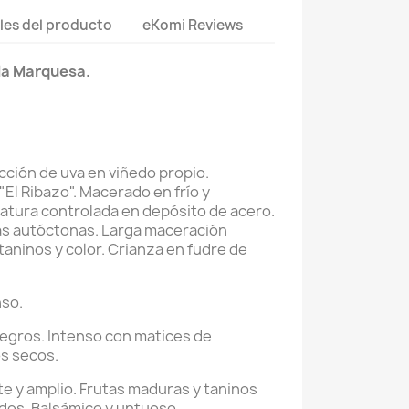
les del producto
eKomi Reviews
la Marquesa.
cción de uva en viñedo propio.
El Ribazo". Macerado en frío y
tura controlada en depósito de acero.
as autóctonas. Larga maceración
taninos y color. Crianza en fudre de
nso.
negros. Intenso con matices de
os secos.
e y amplio. Frutas maduras y taninos
dos. Balsámico y untuoso.