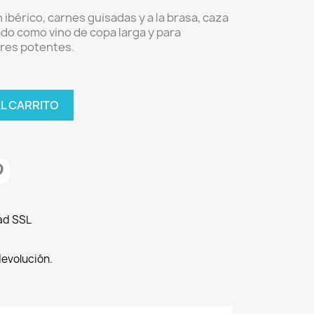
ibérico, carnes guisadas y a la brasa, caza
do como vino de copa larga y para
res potentes.
AL CARRITO
ad SSL
devolución.