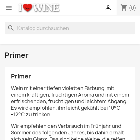
shopping_cart


(0)
search
Primer
Primer
Wein mit einer tiefen violetten Färbung, mit
einem kräftigen, fruchtigen Aroma und mit einem
erfrischenden, fruchtigen und leichtem Abgang.
Es wird empfohlen, ihn leicht gekühlt bei 10°C
-12°C zu trinken.
Wir empfehlen den Verbrauch im Frühjahr und
Sommer des folgenden Jahres, bis dahin erhält
sich sein Glanz. Das sind keine Weine, die reifen