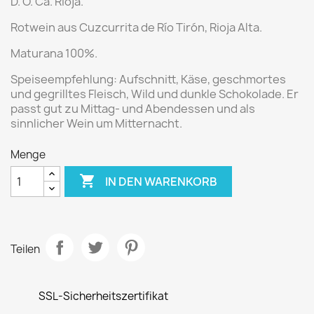
D. O. Ca. Rioja.
Rotwein aus Cuzcurrita de Río Tirón
, Rioja Alta.
Maturana 100%.
Speiseempfehlung:
Aufschnitt, Käse, geschmortes
und gegrilltes Fleisch, Wild und dunkle Schokolade. Er
passt gut zu Mittag- und Abendessen und als
sinnlicher Wein um Mitternacht.
Menge

IN DEN WARENKORB
Teilen
SSL-Sicherheitszertifikat