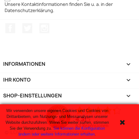
Unsere Kontaktinformationen finden Sie u. a. in der
Datenschutzerklärung.
Facebook
Twitter
Instagram
INFORMATIONEN

IHR KONTO

SHOP-EINSTELLUNGEN
keyboard_arrow_down
Wir verwenden unsere eigenen Cookies und Cookies von
Drittanbietern, um Nutzungs- und Messanalysen unserer
4.3
/
5
Website durchzuführen. Wenn Sie weiter surfen, stimmen
63
rezensionen
Sie der Verwendung zu.
Sie können die Konfiguration
© ILOVEWINE, S.L. Rechte vorbehalten.
ändern oder weitere Informationen erhalten
.