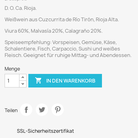
D. O. Ca. Rioja.
Weißwein
aus Cuzcurrita de Río Tirón
, Rioja Alta.
Viura 60%, Malvasía 20%, Calagraño 20%.
Speiseempfehlung:
Vorspeisen, Gemüse, Käse,
Schalentiere, Fisch, Carpaccio, Sushi und weißes
Fleisch. Geeignet für ruhige Mittag- und Abendessen.
Menge

IN DEN WARENKORB
Teilen
SSL-Sicherheitszertifikat