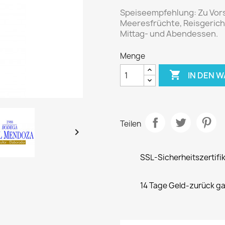
Speiseempfehlung:
Zu Vors
Meeresfrüchte, Reisgerich
Mittag- und Abendessen.
Menge

IN DEN 
Teilen

SSL-Sicherheitszertifi
14 Tage Geld-zurück ga