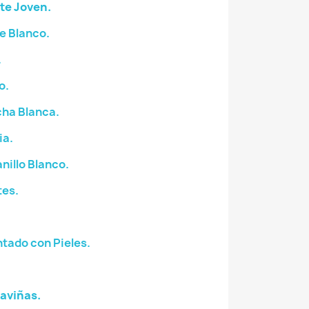
te Joven.
e Blanco.
.
o.
ha Blanca.
ia.
illo Blanco.
tes.
tado con Pieles.
aviñas.