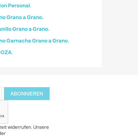
on Personal.
no Grano a Grano.
illo Grano a Grano.
no Garnacha Grano a Grano.
DOZA.
zeit widerrufen. Unsere
der