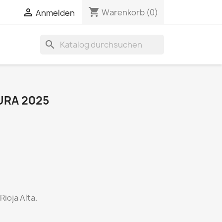
shopping_cart


Warenkorb
(0)
Anmelden
search
URA 2025
Rioja Alta.