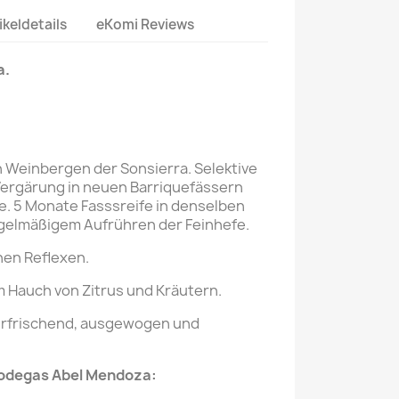
ikeldetails
eKomi Reviews
a.
n Weinbergen der Sonsierra. Selektive
Vergärung in neuen Barriquefässern
e. 5 Monate Fasssreife in denselben
egelmäßigem Aufrühren der Feinhefe.
nen Reflexen.
m Hauch von Zitrus und Kräutern.
erfrischend, ausgewogen und
Bodegas Abel Mendoza: