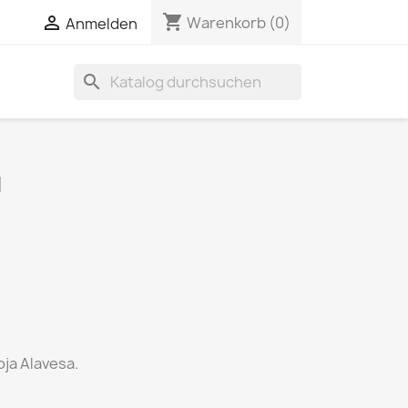
shopping_cart


Warenkorb
(0)
Anmelden
search
1
ja Alavesa.