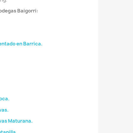
odegas Baigorri:
entado en Barrica.
oca.
vas.
avas Maturana.
tanilla.