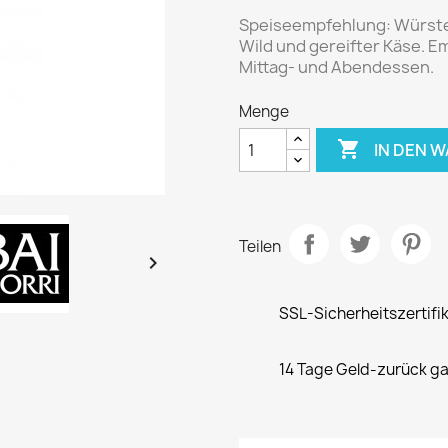
Speiseempfehlung:
Würste
Wild und gereifter Käse. E
Mittag- und Abendessen.
Menge

IN DEN 
Teilen

SSL-Sicherheitszertifi
14 Tage Geld-zurück ga