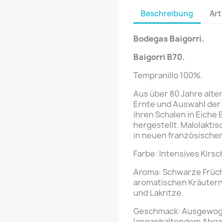
Beschreibung
Art
Bodegas Baigorri.
Baigorri B70.
Tempranillo 100%.
Aus über 80 Jahre alt
Ernte und Auswahl der 
ihren Schalen in Eiche
hergestellt. Malolakti
in neuen französische
Farbe: Intensives Kirsc
Aroma: Schwarze Früch
aromatischen Kräutern
und Lakritze.
Geschmack: Ausgewoge
langanhaltendem Abga