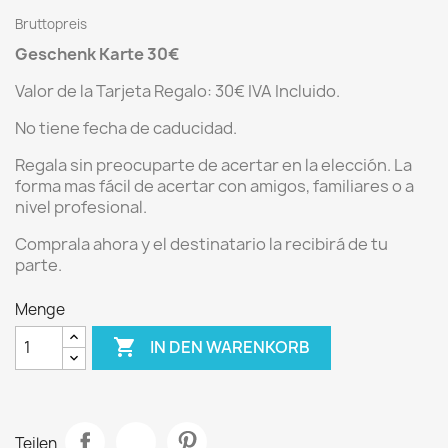
Bruttopreis
Geschenk Karte 30€
Valor de la Tarjeta Regalo: 30€ IVA Incluido.
No tiene fecha de caducidad.
Regala sin preocuparte de acertar en la elección. La
forma mas fácil de acertar con amigos, familiares o a
nivel profesional.
Comprala ahora y el destinatario la recibirá de tu
parte.
Menge

IN DEN WARENKORB
Teilen