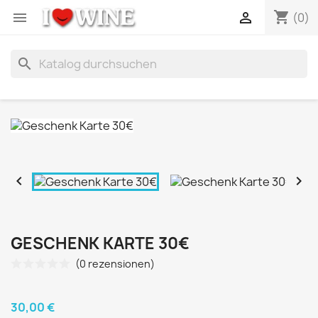
shopping_cart


(0)
search


GESCHENK KARTE 30€
(0 rezensionen)
30,00 €