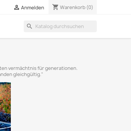
shopping_cart


Warenkorb
(0)
Anmelden
search
aten vermächtnis für generationen.
anden gleichgültig."