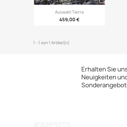
Vorschau

Auswahl Tierra
459,00 €
1 - 1 von 1 Artikel(n)
Erhalten Sie un
Neuigkeiten un
Sonderangebot
Facebook
Twitter
Instagram