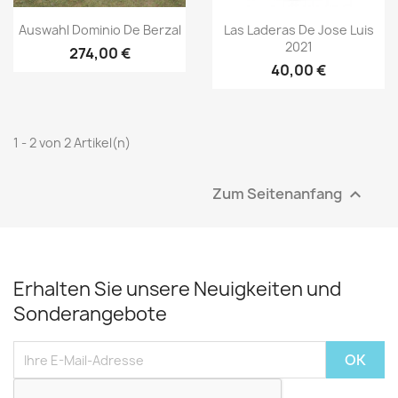
Vorschau
Vorschau


Auswahl Dominio De Berzal
Las Laderas De Jose Luis
2021
274,00 €
40,00 €
1 - 2 von 2 Artikel(n)
Zum Seitenanfang

Erhalten Sie unsere Neuigkeiten und
Sonderangebote