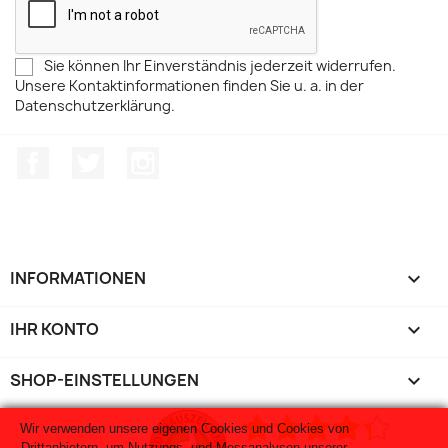
Sie können Ihr Einverständnis jederzeit widerrufen.
Unsere Kontaktinformationen finden Sie u. a. in der
Datenschutzerklärung.
Facebook
Twitter
Instagram
INFORMATIONEN

IHR KONTO

SHOP-EINSTELLUNGEN
keyboard_arrow_down
Wir verwenden unsere eigenen Cookies und Cookies von
Drittanbietern, um Nutzungs- und Messanalysen unserer