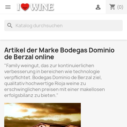
shopping_cart


(0)
search
Artikel der Marke Bodegas Dominio
de Berzal online
"Family weingut, das zur kontinuierlichen
verbesserung in bereichen wie technologie
verpflichtet. Bodegas Dominio de Berzal ziel,
qualitativ hochwertige Rioja weine zu
erschwinglichen preisen mit einer makellosen
erfolgsbilanz zu bieten."